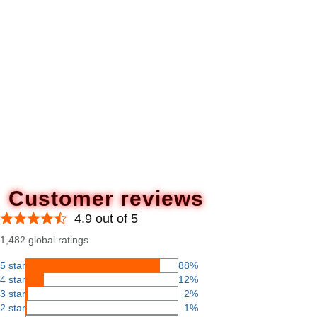
Customer reviews
4.9 out of 5
1,482 global ratings
5 star
88%
4 star
12%
3 star
2%
2 star
1%