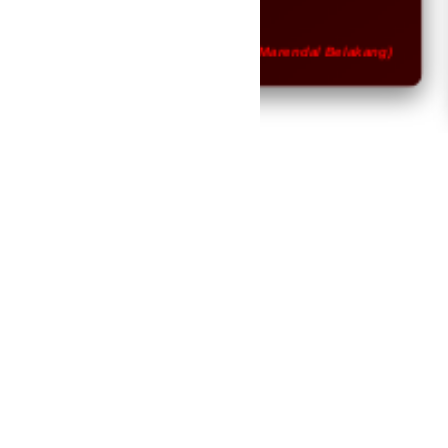
bua
Herman, 24 Tahun (Marendal Belakang)
Nad