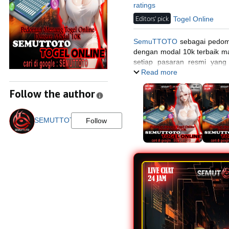
ratings
Editors' pick
Togel Online
SemuTTOTO
sebagai pedom
dengan modal 10k terbaik m
setiap pasaran resmi yang 
modal receh.
Read more
Follow the author
SEMUTTOTO
Follow