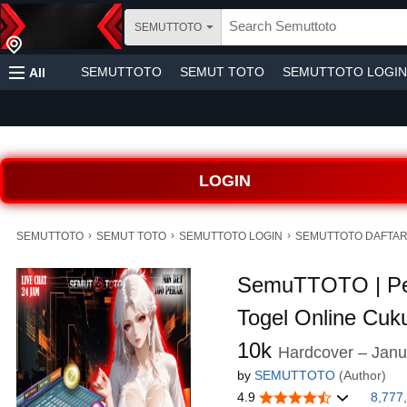
SEMUTTOTO
SEMUTTOTO
SEMUT TOTO
SEMUTTOTO LOGIN
All
LOGIN
›
›
›
SEMUTTOTO
SEMUT TOTO
SEMUTTOTO LOGIN
SEMUTTOTO DAFTA
SemuTTOTO | P
Togel Online Cu
10k
Hardcover – Janu
by
SEMUTTOTO
(Author)
4.9
8,777