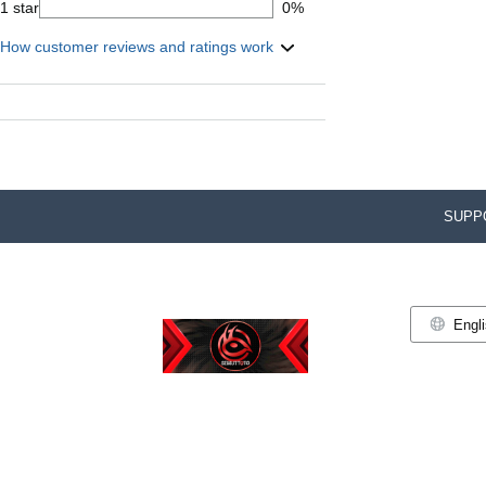
1 star
0%
How customer reviews and ratings work
SUPP
Engl