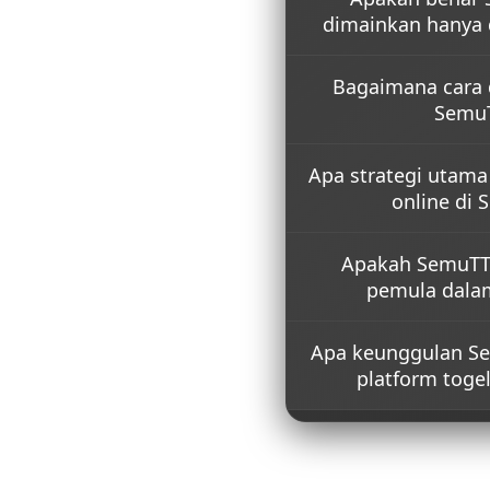
dimainkan hanya
Ya, SemuTTOTO sebagai
Bagaimana cara d
online cukup dengan mo
menghasilkan jutaan dar
Semu
yang tersedia disini cu
Proses daftar di SemuT
Apa strategi utam
cepat, cocok untuk pem
berpengalaman. Setelah 
online di
langsung login melalui 
praktis tanpa proses yan
Strategi utama yang dis
Apakah SemuTT
membaca tren angka, men
fokus pada analisa seder
pemula dalam
menerapkan strategi men
permainan lebih terarah
Sangat cocok. Dengan t
Apa keunggulan S
pengguna, fitur praktis,
sederhana, SemuTTOTO
platform togel
baru untuk memahami al
membangun strategi mer
SemuTTOTO menawarkan
yang santai, tidak kaku
eksplorasi angka yang le
data historis dan instin