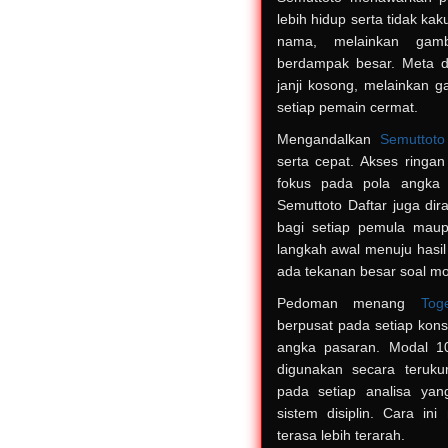
lebih hidup serta tidak ka
nama, melainkan gamba
berdampak besar. Meta de
janji kosong, melainkan 
setiap pemain cermat.
Mengandalkan
Semuttoto
serta cepat. Akses ringan
fokus pada pola angka y
Semuttoto Daftar juga dir
bagi setiap pemula maup
langkah awal menuju hasil
ada tekanan besar soal mo
Pedoman menang
Tog
berpusat pada setiap kon
angka pasaran. Modal 10
digunakan secara terukur
pada setiap analisa yan
sistem disiplin. Cara in
terasa lebih terarah.