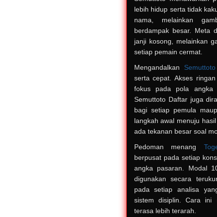
lebih hidup serta tidak ka
nama, melainkan gamba
berdampak besar. Meta de
janji kosong, melainkan 
setiap pemain cermat.
Mengandalkan
Semuttoto
serta cepat. Akses ringan
fokus pada pola angka y
Semuttoto Daftar juga dir
bagi setiap pemula maup
langkah awal menuju hasil
ada tekanan besar soal mo
Pedoman menang
Tog
berpusat pada setiap kon
angka pasaran. Modal 10
digunakan secara terukur
pada setiap analisa yan
sistem disiplin. Cara in
terasa lebih terarah.