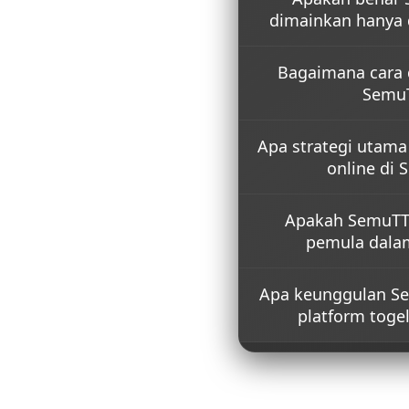
dimainkan hanya
Ya, SemuTTOTO sebagai
Bagaimana cara d
online cukup dengan mo
menghasilkan jutaan dar
Semu
yang tersedia disini cu
Proses daftar di SemuT
Apa strategi utam
cepat, cocok untuk pem
berpengalaman. Setelah 
online di
langsung login melalui 
praktis tanpa proses yan
Strategi utama yang dis
Apakah SemuTT
membaca tren angka, men
fokus pada analisa seder
pemula dalam
menerapkan strategi men
permainan lebih terarah
Sangat cocok. Dengan t
Apa keunggulan S
pengguna, fitur praktis,
sederhana, SemuTTOTO
platform togel
baru untuk memahami al
membangun strategi mer
SemuTTOTO menawarkan
yang santai, tidak kaku
eksplorasi angka yang le
data historis dan instin